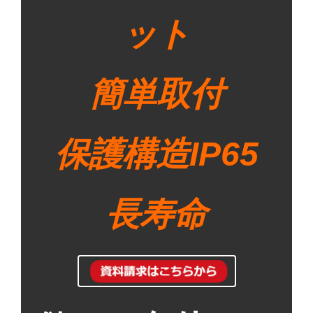
ット
簡単取付
保護構造IP65
長寿命