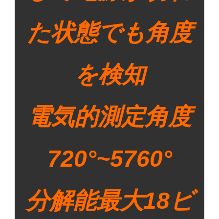
た状態でも角度
を検知
電気的測定角度
720°~5760°
分解能最大18ビ