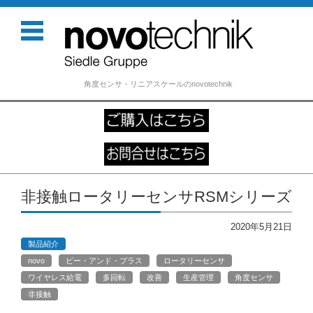
角度センサ・リニアスケールのnovotechnik
コンテンツに移動
非接触ロータリーセンサRSMシリーズ
2020年5月21日
製品紹介
novo
ビー・アンド・プラス
ロータリーセンサ
ワイヤレス給電
多回転
改善
生産管理
角度センサ
非接触